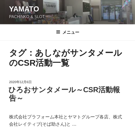
YAMATO
PACHINKO & SLOT
メニュー
タグ：あしながサンタメール
のCSR活動一覧
投
2020年12月6日
ひろおサンタメール～CSR活動報
稿
日:
告～
株式会社プラフォーム本社とヤマトグループ各店、株式
会社レイティブ(そば助さん)と …