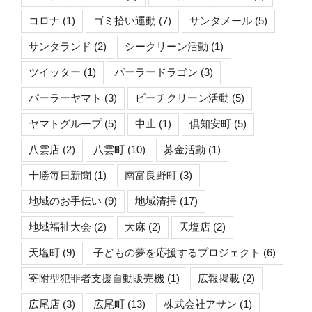
ル
コロナ
(1)
ゴミ拾い運動
(7)
サンタメール
(5)
「子
ど
サンタランド
(2)
シークリーン活動
(1)
も
ツイッター
(1)
パーラードラゴン
(3)
の
夢
パーラーヤマト
(3)
ビーチクリーン活動
(5)
を
ヤマトグループ
(5)
中止
(1)
倶知安町
(5)
応
援
八雲店
(2)
八雲町
(10)
募金活動
(1)
す
十勝毎日新聞
(1)
南富良野町
(3)
る
プ
地域のお手伝い
(9)
地域清掃
(17)
ロ
ジ
地域福祉大会
(2)
大麻
(2)
天塩店
(2)
ェ
天塩町
(9)
子どもの夢を応援するプロジェクト
(6)
ク
ト」”
寄附型犯罪者支援自動販売機
(1)
広報掲載
(2)
の
広尾店
(3)
広尾町
(13)
株式会社アサン
(1)