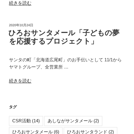
“ひ
続きを読む
ろ
お
サ
投
2020年10月24日
ひろおサンタメール「子どもの夢
稿
ン
日:
タ
を応援するプロジェクト」
メ
ー
サンタの町「北海道広尾町」のお手伝いとして 11/1から
ル
ヤマトグループ、全営業所 …
～
CSR
“ひ
続きを読む
活
ろ
動
お
報
サ
告
タグ
ン
～”
タ
の
CSR活動
(14)
あしながサンタメール
(2)
メ
ー
ひろおサンタメール
(6)
ひろおサンタランド
(2)