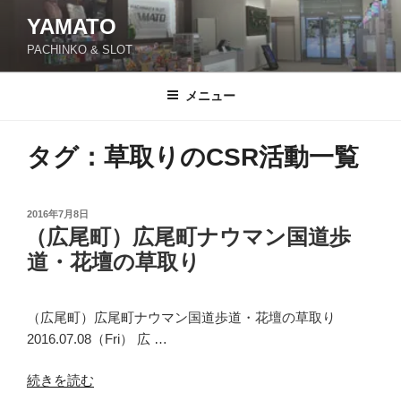
YAMATO
PACHINKO & SLOT
メニュー
タグ：草取りのCSR活動一覧
投
2016年7月8日
（広尾町）広尾町ナウマン国道歩
稿
日:
道・花壇の草取り
（広尾町）広尾町ナウマン国道歩道・花壇の草取り
2016.07.08（Fri） 広 …
“（広
続きを読む