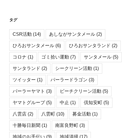
尾
町）
広
タグ
尾
町
CSR活動
(14)
あしながサンタメール
(2)
ナ
ウ
ひろおサンタメール
(6)
ひろおサンタランド
(2)
マ
コロナ
(1)
ゴミ拾い運動
(7)
サンタメール
(5)
ン
国
サンタランド
(2)
シークリーン活動
(1)
道
ツイッター
(1)
パーラードラゴン
(3)
歩
道・
パーラーヤマト
(3)
ビーチクリーン活動
(5)
花
ヤマトグループ
(5)
中止
(1)
倶知安町
(5)
壇
の
八雲店
(2)
八雲町
(10)
募金活動
(1)
草
十勝毎日新聞
(1)
南富良野町
(3)
取
り”
地域のお手伝い
(9)
地域清掃
(17)